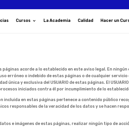
cias
Cursos
La Academia
Calidad
Hacer un Cur
páginas acorde a lo establecido en este aviso legal. En ningún
uso erróneo o indebido de estas páginas o de cualquier servicio
idad única y exclusiva del USUARIO de estas páginas. El USUARIO
ocesos iniciados contra él por incumplimiento de lo establecido
 incluida en estas páginas pertenece a contenido público reco
nicos responsables de la veracidad de los datos y se hacen resp
datos e imágenes de estas páginas, realizar ningún tipo de acci