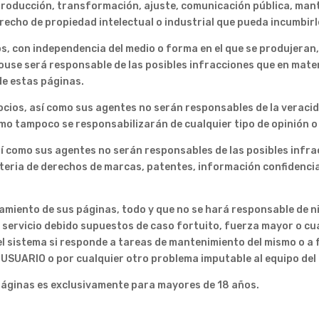
roducción, transformación, ajuste, comunicación pública, mant
erecho de propiedad intelectual o industrial que pueda incumbir
os, con independencia del medio o forma en el que se produjeran,
se será responsable de las posibles infracciones que en materi
e estas páginas.
cios, así como sus agentes no serán responsables de la veracida
mo tampoco se responsabilizarán de cualquier tipo de opinión o 
í como sus agentes no serán responsables de las posibles infrac
ateria de derechos de marcas, patentes, información confidenci
miento de sus páginas, todo y que no se hará responsable de ni
r servicio debido supuestos de caso fortuito, fuerza mayor o cu
l sistema si responde a tareas de mantenimiento del mismo o a 
 USUARIO o por cualquier otro problema imputable al equipo de
páginas es exclusivamente para mayores de 18 años.