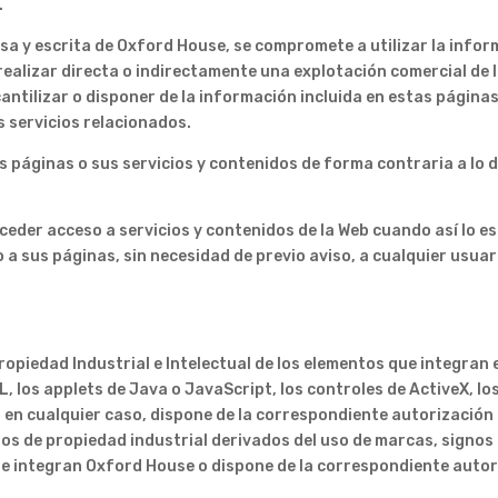
.
esa y escrita de Oxford House, se compromete a utilizar la info
realizar directa o indirectamente una explotación comercial de lo
cantilizar o disponer de la información incluida en estas página
s servicios relacionados.
 páginas o sus servicios y contenidos de forma contraria a lo d
eder acceso a servicios y contenidos de la Web cuando así lo es
o a sus páginas, sin necesidad de previo aviso, a cualquier usua
ropiedad Industrial e Intelectual de los elementos que integran e
, los applets de Java o JavaScript, los controles de ActiveX, lo
, en cualquier caso, dispone de la correspondiente autorización 
hos de propiedad industrial derivados del uso de marcas, signos
ue integran Oxford House o dispone de la correspondiente autori