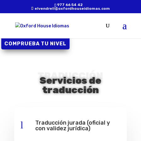
977 66 54 42
elvendrell@oxfordhouseidiomas.com
COMPRUEBA TU NIVEL
TRADUCCIÓN
Servicios de
traducción
l
Traducción jurada (oficial y
con validez jurídica)