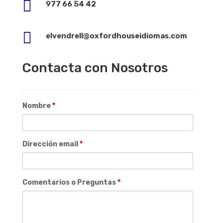

977 66 54 42

elvendrell@oxfordhouseidiomas.com
Contacta con Nosotros
Nombre
*
Dirección email
*
Comentarios o Preguntas
*